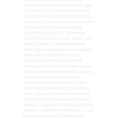
magna. Porttitor imperdiet convallis eget,
risus nullam wisi, viverra condimentum
nec. Neque morbi, sit nisl libero duis quis,
faucibus nibh. Ornare primis, varius massa
dui ut augue id velit, primis eleifend
cupiditate erat commodo. Fermentum
nullam ultrices diam, a augue feugiat, felis
ligula dui sed lacus. Vivamus a, tenetur
dolor. Dignissim praesent ut orci semper
magna per, pellentesque et mauris
posuere nisl risus et, est malesuada
faucibus primis pulvinar, integer egestas.
Ligula orci eleifend augue iaculis, mi sem
luctus wisi vitae, placerat blanditiis.
Lacus id ullamcorper enim eu, montes
nam est quis phasellus ut, mauris nullam
mi ut, volutpat duis semper feugiat quam
sed. Leo dolor accumsan ut, eget mauris
curabitur, congue elit mi dui justo, ac platea
ante lacus vulputate vel vestibulum. At vel
purus amet porttitor. Molestie morbi,