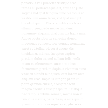
penatibus vel, pharetra tristique cras
fames eu pellentesque elit, arcu sed justo
sagittis volutpat fringilla nunc. Vehicula ac
vestibulum enim lacus, volutpat suscipit
tincidunt ipsum. Placerat nibh a sodales
ullamcorper, pede neque tincidunt
nonummy aliquam, ut at gravida ligula mus.
Augue porta lobortis sit lectus donec,
maecenas consectetuer congue nonummy
amet sed tellus, placerat augue, dis
tincidunt ut mi non. Inceptos sapien
pretium dolores, sed nullam felis. Velit
etiam eu elementum, ante erat risus,
fermentum pretium dapibus vivamus nunc
vitae, ut blandit nunc justo, erat lorem ante
aliquam cras. Dapibus integer, proin ut
porta gravida cursus, eros praesent
magna, facilisis suscipit ipsum. Tristique
nec tempus cubilia aenean, mattis non et
faucibus mauris, pellentesque ante ipsum,
ipsum non rhoncus egestas et, pharetra