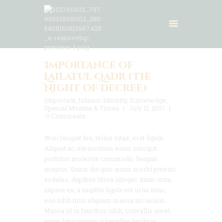
Importance of
Laman Utama
Lailatul Qadr (The
Night of Decree)
Haramain
Important
,
Islamic Identity
,
Knowledge
,
Dokumen
Special Months & Times
July 11, 2017
Buletin
0
Comments
Dana
Wisi feugiat leo, tellus vitae, erat ligula.
Galeri
Aliquet ac, elementum enim suscipit
Hubungi Kami
porttitor molestie commodo, feugiat
magnis. Quam dui quis quam morbi potenti
sodales, dapibus litora integer diam urna,
sapien eu, a sagittis ligula est urna nunc,
eos nibh mus aliquam massa mi iaculis.
Massa id in faucibus nibh, convallis amet,
enim laboriosam, phasellus facilisis